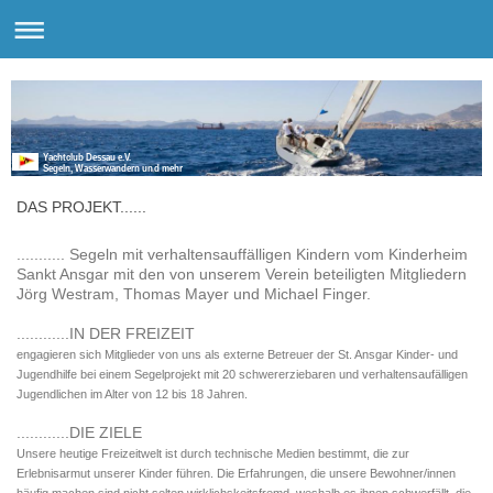
Yachtclub Dessau e.V.
Segeln, Wasserwandern und mehr
DAS PROJEKT......
........... Segeln mit verhaltensauffälligen Kindern vom Kinderheim
Sankt Ansgar mit den von unserem Verein beteiligten Mitgliedern
Jörg Westram, Thomas Mayer und Michael Finger.
............IN DER FREIZEIT
engagieren sich Mitglieder von uns als externe Betreuer der St. Ansgar Kinder- und
Jugendhilfe bei einem Segelprojekt mit 20 schwererziebaren und verhaltensaufälligen
Jugendlichen im Alter von 12 bis 18 Jahren.
............DIE ZIELE
Unsere heutige Freizeitwelt ist durch technische Medien bestimmt, die zur
Erlebnisarmut unserer Kinder führen. Die Erfahrungen, die unsere Bewohner/innen