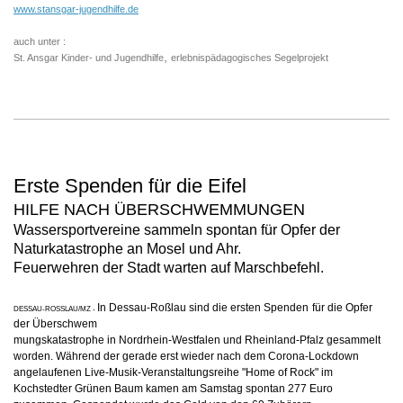
www.stansgar-jugendhilfe.de
auch unter :
,
St. Ansgar Kinder- und Jugendhilfe
erlebnispädagogisches Segelprojekt
Erste Spenden für die Eifel
HILFE NACH ÜBERSCHWEMMUNGEN
Wassersportvereine sammeln spontan für Opfer der
Naturkatastrophe an Mosel und Ahr.
Feuerwehren der Stadt warten auf Marschbefehl.
In Dessau-Roßlau sind die ersten Spenden
für die Opfer
DESSAU-ROSSLAU/MZ -
der Überschwem
mungskatastrophe in Nordrhein-Westfalen und Rheinland-Pfalz
gesammelt
worden. Während der
gerade erst wieder nach dem
Corona-Lockdown
angelaufenen
Live-Musik-Veranstaltungsreihe
"Home of Rock" im
Kochstedter
Grünen Baum kamen am Samstag
spontan 277 Euro