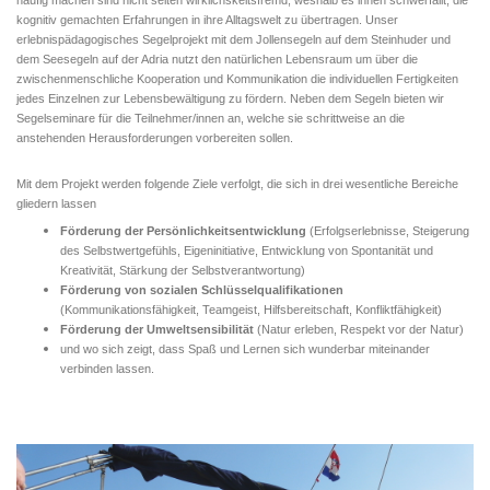
häufig machen sind nicht selten wirklichskeitsfremd, weshalb es ihnen schwerfällt, die
kognitiv gemachten Erfahrungen in ihre Alltagswelt zu übertragen. Unser
erlebnispädagogisches Segelprojekt mit dem Jollensegeln auf dem Steinhuder und
dem Seesegeln auf der Adria nutzt den natürlichen Lebensraum um über die
zwischenmenschliche Kooperation und Kommunikation die individuellen Fertigkeiten
jedes Einzelnen zur Lebensbewältigung zu fördern. Neben dem Segeln bieten wir
Segelseminare für die Teilnehmer/innen an, welche sie schrittweise an die
anstehenden Herausforderungen vorbereiten sollen.
Mit dem Projekt werden folgende Ziele verfolgt, die sich in drei wesentliche Bereiche
gliedern lassen
Förderung der Persönlichkeitsentwicklung
(Erfolgserlebnisse, Steigerung
des Selbstwertgefühls, Eigeninitiative, Entwicklung von Spontanität und
Kreativität, Stärkung der Selbstverantwortung)
Förderung von sozialen Schlüsselqualifikationen
(Kommunikationsfähigkeit, Teamgeist, Hilfsbereitschaft, Konfliktfähigkeit)
Förderung der Umweltsensibilität
(Natur erleben, Respekt vor der Natur)
und wo sich zeigt, dass Spaß und Lernen sich wunderbar miteinander
verbinden lassen.