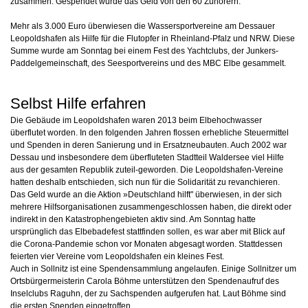
zusammen. Gespendet wurde das Geld von den 60 Zuhörern.
Mehr als 3.000 Euro
überwiesen die Wassersportvereine am Dessauer
Leopoldshafen
als Hilfe für die Flutopfer in
Rheinland-Pfalz und NRW. Diese
Summe wurde am Sonntag bei
einem Fest des Yachtclubs, der
Junkers-
Paddelgemeinschaft, des
Seesportvereins und des MBC Elbe gesammelt.
Selbst Hilfe erfahren
Die Gebäude im Leopoldshafen
waren 2013 beim Elbehochwasser
überflutet worden. In den folgenden Jahren flossen erhebliche
Steuermittel
und Spenden in deren Sanierung und in Ersatzneubauten. Auch 2002 war
Dessau
und insbesondere dem überfluteten Stadtteil Waldersee viel Hilfe
aus der gesamten Republik zuteil-geworden. Die Leopoldshafen-Vereine
hatten deshalb entschieden, sich nun für die Solidarität zu
revanchieren.
Das Geld wurde an die Aktion
»Deutschland hilft" überwiesen,
in der sich
mehrere Hilfsorganisationen zusammengeschlossen haben, die direkt oder
indirekt in
den Katastrophengebieten aktiv
sind. Am Sonntag hatte
ursprünglich das Elbebadefest stattfinden
sollen, es war aber mit Blick auf
die Corona-Pandemie schon vor
Monaten abgesagt worden. Stattdessen
feierten vier Vereine vom
Leopoldshafen ein kleines Fest.
Auch in Sollnitz ist eine Spendensammlung angelaufen. Einige
Sollnitzer um
Ortsbürgermeis
terin Carola Böhme unterstützen
den Spendenaufruf des
Inselclubs
Raguhn, der zu Sachspenden aufgerufen hat. Laut Böhme sind
die
ersten
Spenden
eingetroffen.