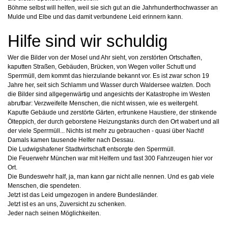
Böhme selbst will helfen, weil sie
sich gut an die Jahrhunderthochwasser an
Mulde und Elbe und
das damit verbundene Leid erinnern kann.
Hilfe sind wir schuldig
Wer die Bilder von der Mosel und Ahr sieht,
von zerstörten Ortschaften,
kaputten Straßen,
Gebäuden, Brücken, von Wegen voller Schutt und
Sperrmüll, dem kommt das hierzulande bekannt vor. Es ist zwar
schon 19
Jahre her, seit sich
Schlamm und Wasser durch
Waldersee walzten. Doch
die
Bilder sind allgegenwärtig und
angesichts der Katastrophe im
Westen
abrufbar: Verzweifelte
Menschen, die nicht wissen,
wie es weitergeht.
Kaputte Gebäude und zerstörte Gärten, ertrunkene Haustiere, der stinkende
Ölteppich, der durch geborstene Heizungstanks durch den Ort wabert und all
der viele
Sperrmüll... Nichts ist mehr zu
gebrauchen - quasi über Nacht!
Damals
kamen
tausende
Helfer nach Dessau.
Die Ludwigshafener
Stadtwirtschaft
entsorgte den Sperrmüll.
Die
Feuerwehr München war mit
Helfern und fast 300 Fahrzeugen hier vor
Ort.
Die Bundeswehr half, ja, man kann gar
nicht alle nennen. Und es gab
viele
Menschen, die spendeten.
Jetzt ist das Leid umgezogen
in andere Bundesländer.
Jetzt
ist es an uns, Zuversicht zu
schenken.
Jeder nach seinen
Möglichkeiten.