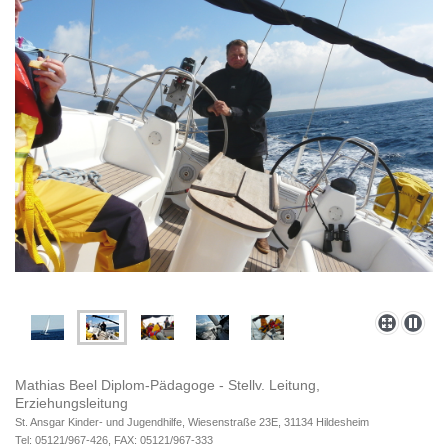
Mathias Beel Diplom-Pädagoge - Stellv. Leitung,
Erziehungsleitung
St. Ansgar Kinder- und Jugendhilfe, Wiesenstraße 23E, 31134 Hildesheim
Tel: 05121/967-426, FAX: 05121/967-333