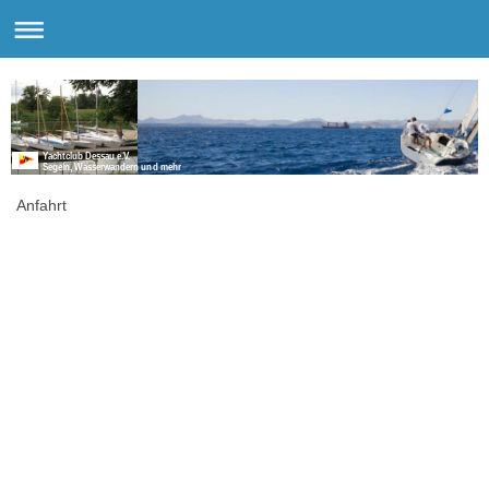
Yachtclub Dessau e.V.
Segeln, Wasserwandern und mehr
Anfahrt