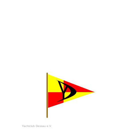
Yachtclub Dessau e.V.