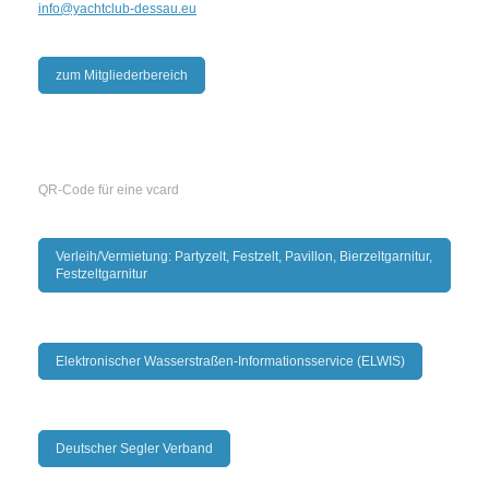
info@yachtclub-dessau.eu
zum Mitgliederbereich
QR-Code für eine vcard
Verleih/Vermietung: Partyzelt, Festzelt, Pavillon, Bierzeltgarnitur,
Festzeltgarnitur
Elektronischer Wasserstraßen-Informationsservice (ELWIS)
Deutscher Segler Verband